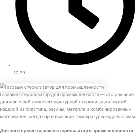
10:39
Газовый стерилизатор для промышленности — это решение
для массовой низкотемпературной стерилизации партий
изделий из пластика, резины, металла и комбинированных
материалов, когда пар и высокие температуры недопустимы.
Для чего нужен газовый стерилизатор в промышленности