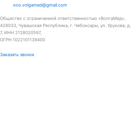
ooo.volgamed@gmail.com
Общество с ограниченной ответственностью «ВолгаМед»,
428033, Чувашская Республика, г. Чебоксары, ул. Урукова, д.
7, ИНН 2128020597,
ОГРН 1022101139400
Заказать звонок
Заказать звонок
Имя
Телефон
Я соглашаюсь с
политикой
данного сайта
Отправить заявку
Мы используем cookie-файлы для наилучшего представления
нашего сайта. Продолжая использовать этот сайт, вы